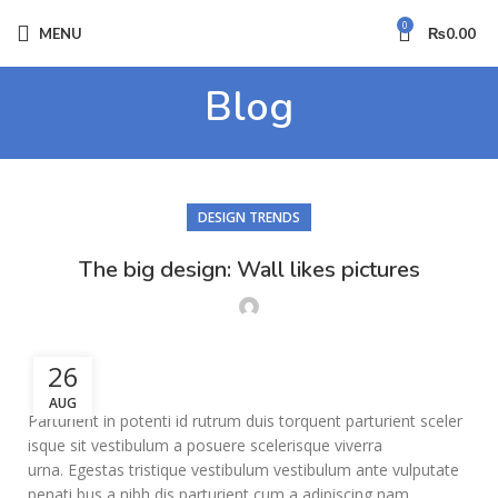
0
MENU
₨
0.00
Blog
DESIGN TRENDS
The big design: Wall likes pictures
26
AUG
Parturient in potenti id rutrum duis torquent parturient sceler
isque sit vestibulum a posuere scelerisque viverra
urna. Egestas tristique vestibulum vestibulum ante vulputate
penati bus a nibh dis parturient cum a adipiscing nam