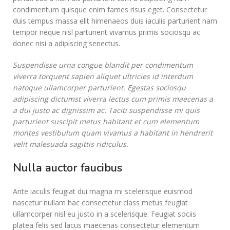
condimentum quisque enim fames risus eget. Consectetur
duis tempus massa elit himenaeos duis iaculis parturient nam
tempor neque nisl parturient vivamus primis sociosqu ac
donec nisi a adipiscing senectus.
Suspendisse urna congue blandit per condimentum
viverra torquent sapien aliquet ultricies id interdum
natoque ullamcorper parturient. Egestas sociosqu
adipiscing dictumst viverra lectus cum primis maecenas a
a dui justo ac dignissim ac. Taciti suspendisse mi quis
parturient suscipit metus habitant et cum elementum
montes vestibulum quam vivamus a habitant in hendrerit
velit malesuada sagittis ridiculus.
Nulla auctor faucibus
Ante iaculis feugiat dui magna mi scelerisque euismod
nascetur nullam hac consectetur class metus feugiat
ullamcorper nisl eu justo in a scelerisque. Feugiat sociis
platea felis sed lacus maecenas consectetur elementum