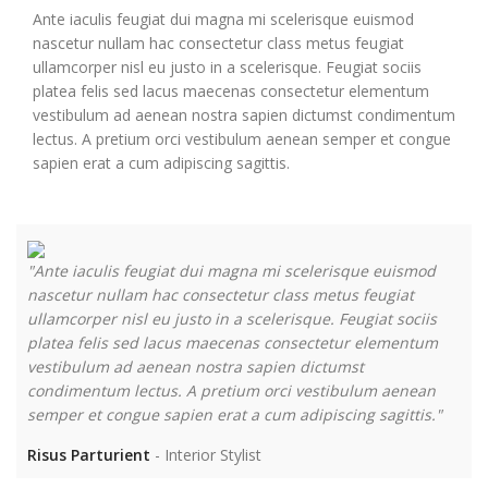
Ante iaculis feugiat dui magna mi scelerisque euismod
nascetur nullam hac consectetur class metus feugiat
ullamcorper nisl eu justo in a scelerisque. Feugiat sociis
platea felis sed lacus maecenas consectetur elementum
vestibulum ad aenean nostra sapien dictumst condimentum
lectus. A pretium orci vestibulum aenean semper et congue
sapien erat a cum adipiscing sagittis.
"Ante iaculis feugiat dui magna mi scelerisque euismod
"A
nascetur nullam hac consectetur class metus feugiat
na
ullamcorper nisl eu justo in a scelerisque. Feugiat sociis
ul
platea felis sed lacus maecenas consectetur elementum
pl
vestibulum ad aenean nostra sapien dictumst
ve
condimentum lectus. A pretium orci vestibulum aenean
co
semper et congue sapien erat a cum adipiscing sagittis."
se
Risus Parturient
Interior Stylist
M